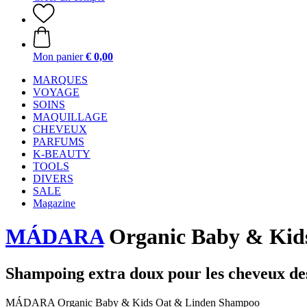
Mon panier
€ 0,00
MARQUES
VOYAGE
SOINS
MAQUILLAGE
CHEVEUX
PARFUMS
K-BEAUTY
TOOLS
DIVERS
SALE
Magazine
MÁDARA
Organic Baby & Kid
Shampoing extra doux pour les cheveux des 
MÁDARA Organic Baby & Kids Oat & Linden Shampoo