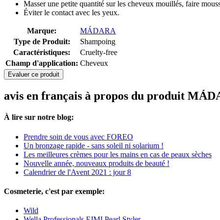
Masser une petite quantité sur les cheveux mouillés, faire mouss
Éviter le contact avec les yeux.
Marque:
MÁDARA
Type de Produit:
Shampoing
Caractéristiques:
Cruelty-free
Champ d'application:
Cheveux
Evaluer ce produit
avis en français à propos du produit M
À lire sur notre blog:
Prendre soin de vous avec FOREO
Un bronzage rapide - sans soleil ni solarium !
Les meilleures crèmes pour les mains en cas de peaux sèches
Nouvelle année, nouveaux produits de beauté !
Calendrier de l'Avent 2021 : jour 8
Cosmeterie, c'est par exemple:
Wild
Wella Professionals EIMI Pearl Styler