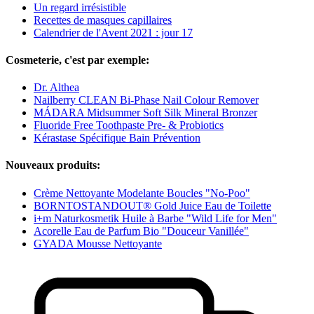
Un regard irrésistible
Recettes de masques capillaires
Calendrier de l'Avent 2021 : jour 17
Cosmeterie, c'est par exemple:
Dr. Althea
Nailberry CLEAN Bi-Phase Nail Colour Remover
MÁDARA Midsummer Soft Silk Mineral Bronzer
Fluoride Free Toothpaste Pre- & Probiotics
Kérastase Spécifique Bain Prévention
Nouveaux produits:
Crème Nettoyante Modelante Boucles "No-Poo"
BORNTOSTANDOUT® Gold Juice Eau de Toilette
i+m Naturkosmetik Huile à Barbe "Wild Life for Men"
Acorelle Eau de Parfum Bio "Douceur Vanillée"
GYADA Mousse Nettoyante