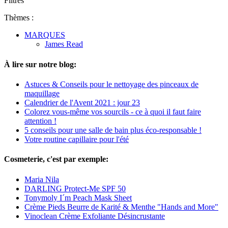
Filtres
Thèmes :
MARQUES
James Read
À lire sur notre blog:
Astuces & Conseils pour le nettoyage des pinceaux de
maquillage
Calendrier de l'Avent 2021 : jour 23
Colorez vous-même vos sourcils - ce à quoi il faut faire
attention !
5 conseils pour une salle de bain plus éco-responsable !
Votre routine capillaire pour l'été
Cosmeterie, c'est par exemple:
Maria Nila
DARLING Protect-Me SPF 50
Tonymoly I´m Peach Mask Sheet
Crème Pieds Beurre de Karité & Menthe "Hands and More"
Vinoclean Crème Exfoliante Désincrustante