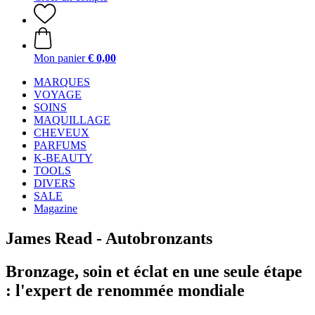
Mon panier
€ 0,00
MARQUES
VOYAGE
SOINS
MAQUILLAGE
CHEVEUX
PARFUMS
K-BEAUTY
TOOLS
DIVERS
SALE
Magazine
James Read - Autobronzants
Bronzage, soin et éclat en une seule étape
: l'expert de renommée mondiale