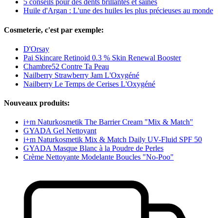
5 conseils pour des dents brillantes et saines
Huile d'Argan : L'une des huiles les plus précieuses au monde
Cosmeterie, c'est par exemple:
D'Orsay
Pai Skincare Retinoid 0.3 % Skin Renewal Booster
Chambre52 Contre Ta Peau
Nailberry Strawberry Jam L'Oxygéné
Nailberry Le Temps de Cerises L'Oxygéné
Nouveaux produits:
i+m Naturkosmetik The Barrier Cream "Mix & Match"
GYADA Gel Nettoyant
i+m Naturkosmetik Mix & Match Daily UV-Fluid SPF 50
GYADA Masque Blanc à la Poudre de Perles
Crème Nettoyante Modelante Boucles "No-Poo"