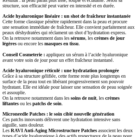
Résultat : la peau paraît plus lisse, souple et éclatante. Selon sa
structure, son efficacité peut varier en intensité et en durée.
Acide hyaluronique linéaire : un shot de fraîcheur instantanée
Cette forme classique pénètre rapidement dans la peau et procure
une sensation immédiate de fraîcheur. Elle convient parfaitement aux
peaux déshydratées qui réclament un shot d’hydratation express.
On la retrouve notamment dans les
sérums
, les
crèmes de jour
légères
ou encore les
masques en tissu
.
Conseil Cosmeterie :
appliquez un sérum à l’acide hyaluronique
avant votre soin de jour pour un effet fraîcheur instantané.
Acide hyaluronique réticulé : une hydratation prolongée
Grâce à sa structure gélifiée, cette forme reste plus longtemps en
surface de la peau tout en libérant progressivement son pouvoir
hydratant. Elle est idéale pour laisser une sensation de peau soignée
et assouplie.
On la retrouve notamment dans les
soins de nuit
, les
crèmes
liftantes
ou les
patchs de soin
.
Microneedle Patches : le soin ciblé nouvelle génération
Ces patchs innovants délivrent une hydratation intensive sans
aiguille, sans douleur.
Les
RAVI Anti-Aging Microstructure Patches
associent les deux
types d’acide hyaluronique à des actifs respectueux de la peau pour