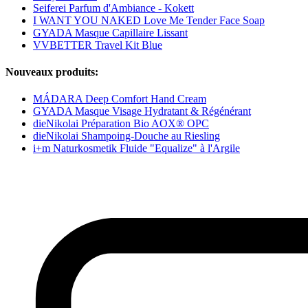
Seiferei Parfum d'Ambiance - Kokett
I WANT YOU NAKED Love Me Tender Face Soap
GYADA Masque Capillaire Lissant
VVBETTER Travel Kit Blue
Nouveaux produits:
MÁDARA Deep Comfort Hand Cream
GYADA Masque Visage Hydratant & Régénérant
dieNikolai Préparation Bio AOX® OPC
dieNikolai Shampoing-Douche au Riesling
i+m Naturkosmetik Fluide "Equalize" à l'Argile