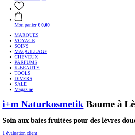
Mon panier
€ 0,00
MARQUES
VOYAGE
SOINS
MAQUILLAGE
CHEVEUX
PARFUMS
K-BEAUTY
TOOLS
DIVERS
SALE
Magazine
i+m Naturkosmetik
Baume à Lè
Soin aux baies fruitées pour des lèvres dou
1 évaluation client