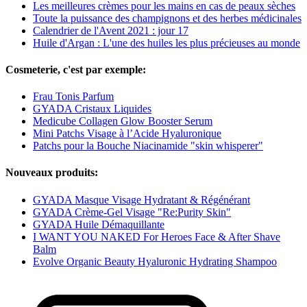
Les meilleures crèmes pour les mains en cas de peaux sèches
Toute la puissance des champignons et des herbes médicinales
Calendrier de l'Avent 2021 : jour 17
Huile d'Argan : L'une des huiles les plus précieuses au monde
Cosmeterie, c'est par exemple:
Frau Tonis Parfum
GYADA Cristaux Liquides
Medicube Collagen Glow Booster Serum
Mini Patchs Visage à l’Acide Hyaluronique
Patchs pour la Bouche Niacinamide "skin whisperer"
Nouveaux produits:
GYADA Masque Visage Hydratant & Régénérant
GYADA Crème-Gel Visage "Re:Purity Skin"
GYADA Huile Démaquillante
I WANT YOU NAKED For Heroes Face & After Shave
Balm
Evolve Organic Beauty Hyaluronic Hydrating Shampoo