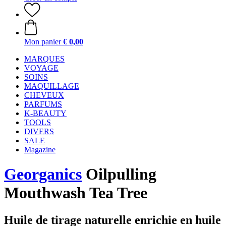
Mon panier
€ 0,00
MARQUES
VOYAGE
SOINS
MAQUILLAGE
CHEVEUX
PARFUMS
K-BEAUTY
TOOLS
DIVERS
SALE
Magazine
Georganics
Oilpulling
Mouthwash Tea Tree
Huile de tirage naturelle enrichie en huile