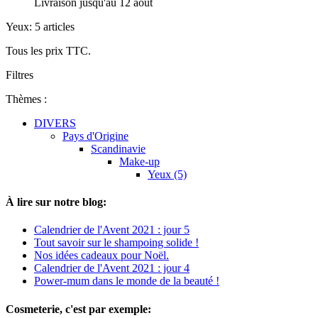
Livraison jusqu'au 12 août
Yeux: 5 articles
Tous les prix TTC.
Filtres
Thèmes :
DIVERS
Pays d'Origine
Scandinavie
Make-up
Yeux (5)
À lire sur notre blog:
Calendrier de l'Avent 2021 : jour 5
Tout savoir sur le shampoing solide !
Nos idées cadeaux pour Noël.
Calendrier de l'Avent 2021 : jour 4
Power-mum dans le monde de la beauté !
Cosmeterie, c'est par exemple: