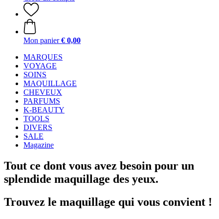
Mon panier
€ 0,00
MARQUES
VOYAGE
SOINS
MAQUILLAGE
CHEVEUX
PARFUMS
K-BEAUTY
TOOLS
DIVERS
SALE
Magazine
Tout ce dont vous avez besoin pour un
splendide maquillage des yeux.
Trouvez le maquillage qui vous convient !