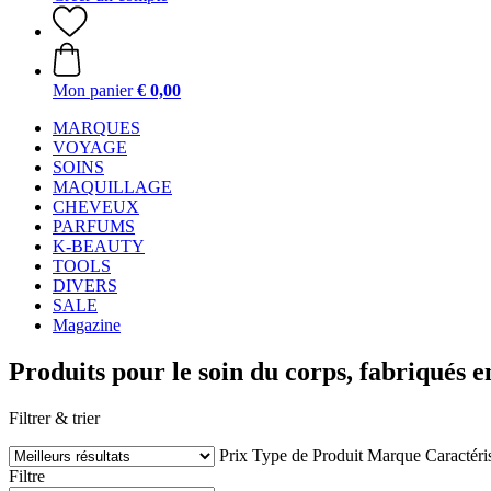
Mon panier
€ 0,00
MARQUES
VOYAGE
SOINS
MAQUILLAGE
CHEVEUX
PARFUMS
K-BEAUTY
TOOLS
DIVERS
SALE
Magazine
Produits pour le soin du corps, fabriqués e
Filtrer & trier
Prix
Type de Produit
Marque
Caractéri
Filtre