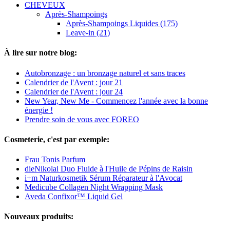
CHEVEUX
Après-Shampoings
Après-Shampoings Liquides (175)
Leave-in (21)
À lire sur notre blog:
Autobronzage : un bronzage naturel et sans traces
Calendrier de l'Avent : jour 21
Calendrier de l'Avent : jour 24
New Year, New Me - Commencez l'année avec la bonne
énergie !
Prendre soin de vous avec FOREO
Cosmeterie, c'est par exemple:
Frau Tonis Parfum
dieNikolai Duo Fluide à l'Huile de Pépins de Raisin
i+m Naturkosmetik Sérum Réparateur à l'Avocat
Medicube Collagen Night Wrapping Mask
Aveda Confixor™ Liquid Gel
Nouveaux produits: