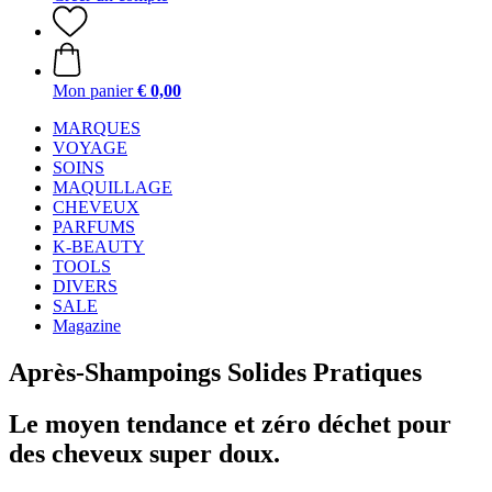
Mon panier
€ 0,00
MARQUES
VOYAGE
SOINS
MAQUILLAGE
CHEVEUX
PARFUMS
K-BEAUTY
TOOLS
DIVERS
SALE
Magazine
Après-Shampoings Solides Pratiques
Le moyen tendance et zéro déchet pour
des cheveux super doux.