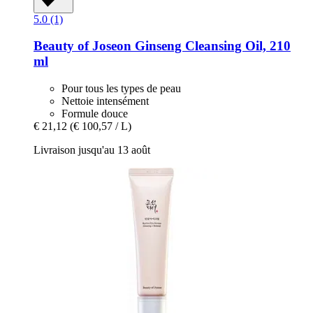
5.0 (1)
Beauty of Joseon
Ginseng Cleansing Oil, 210
ml
Pour tous les types de peau
Nettoie intensément
Formule douce
€ 21,12
(€ 100,57 / L)
Livraison jusqu'au 13 août