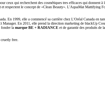
our ceux qui recherchent des cosmétiques tres efficaces qui donnent à 
nt et respectent le concept de «Clean Beauty». L'AquaMat Mattifying Found
ada. En 1999, elle a commencé sa carrière chez L'Oréal Canada en tant 
duct Manager. En 2011, elle prend la direction marketing de blackUp Co
e fonder la
marque BE + RADIANCE
et de garantir des produits de la
cruetly free.