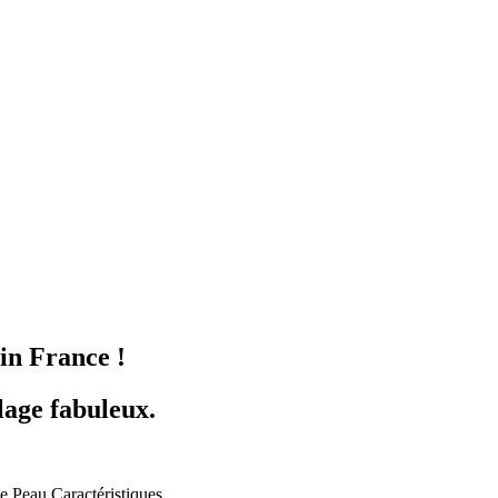
n France !
lage fabuleux.
e Peau
Caractéristiques