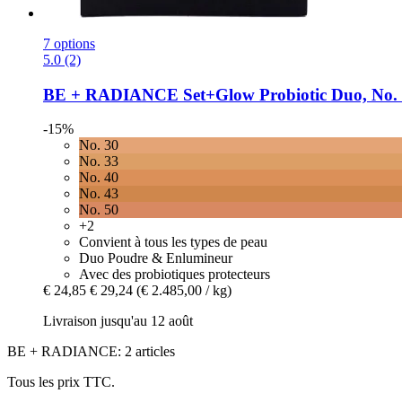
7 options
5.0 (2)
BE + RADIANCE
Set+Glow Probiotic Duo, No. 
-15%
No. 30
No. 33
No. 40
No. 43
No. 50
+2
Convient à tous les types de peau
Duo Poudre & Enlumineur
Avec des probiotiques protecteurs
€ 24,85
€ 29,24
(€ 2.485,00 / kg)
Livraison jusqu'au 12 août
BE + RADIANCE: 2 articles
Tous les prix TTC.