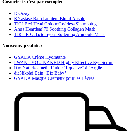
Cosmeterie, c'est par exemple:
D'Orsay
Kérastase Bain Lumière Blond Absolu
TIGI Bed Head Colour Goddess Shampoing
Anua Heartleaf 70 Soothing Collagen Mask
TIRTIR Galactomyces Softening Ampoule Mask
Nouveaux produits:
GYADA Crème Hydratante
I WANT YOU NAKED Highly Effective Eye Serum
i+m Naturkosmetik Fluide "Equalize" à l'Argile
dieNikolai Bain "Bio Baby"
GYADA Masque Crémeux pour les Lèvres