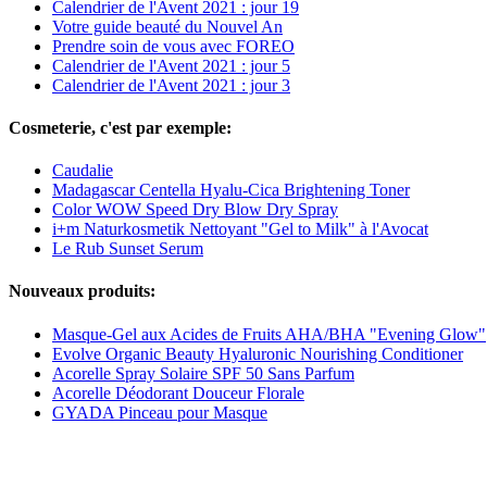
Calendrier de l'Avent 2021 : jour 19
Votre guide beauté du Nouvel An
Prendre soin de vous avec FOREO
Calendrier de l'Avent 2021 : jour 5
Calendrier de l'Avent 2021 : jour 3
Cosmeterie, c'est par exemple:
Caudalie
Madagascar Centella Hyalu-Cica Brightening Toner
Color WOW Speed Dry Blow Dry Spray
i+m Naturkosmetik Nettoyant "Gel to Milk" à l'Avocat
Le Rub Sunset Serum
Nouveaux produits:
Masque-Gel aux Acides de Fruits AHA/BHA "Evening Glow"
Evolve Organic Beauty Hyaluronic Nourishing Conditioner
Acorelle Spray Solaire SPF 50 Sans Parfum
Acorelle Déodorant Douceur Florale
GYADA Pinceau pour Masque