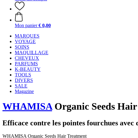
Mon panier
€ 0,00
MARQUES
VOYAGE
SOINS
MAQUILLAGE
CHEVEUX
PARFUMS
K-BEAUTY
TOOLS
DIVERS
SALE
Magazine
WHAMISA
Organic Seeds Hair
Efficace contre les pointes fourchues avec 
WHAMISA Organic Seeds Hair Treatment