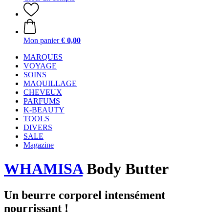
Mon panier
€ 0,00
MARQUES
VOYAGE
SOINS
MAQUILLAGE
CHEVEUX
PARFUMS
K-BEAUTY
TOOLS
DIVERS
SALE
Magazine
WHAMISA
Body Butter
Un beurre corporel intensément
nourrissant !