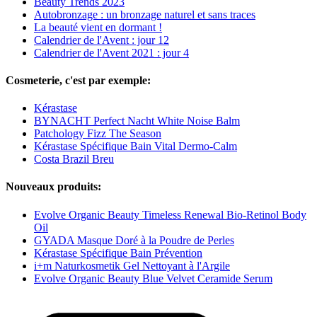
Beauty Trends 2023
Autobronzage : un bronzage naturel et sans traces
La beauté vient en dormant !
Calendrier de l'Avent : jour 12
Calendrier de l'Avent 2021 : jour 4
Cosmeterie, c'est par exemple:
Kérastase
BYNACHT Perfect Nacht White Noise Balm
Patchology Fizz The Season
Kérastase Spécifique Bain Vital Dermo-Calm
Costa Brazil Breu
Nouveaux produits:
Evolve Organic Beauty Timeless Renewal Bio-Retinol Body
Oil
GYADA Masque Doré à la Poudre de Perles
Kérastase Spécifique Bain Prévention
i+m Naturkosmetik Gel Nettoyant à l'Argile
Evolve Organic Beauty Blue Velvet Ceramide Serum