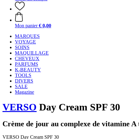
Mon panier
€ 0,00
MARQUES
VOYAGE
SOINS
MAQUILLAGE
CHEVEUX
PARFUMS
K-BEAUTY
TOOLS
DIVERS
SALE
Magazine
VERSO
Day Cream SPF 30
Crème de jour au complexe de vitamine A t
VERSO Day Cream SPF 30