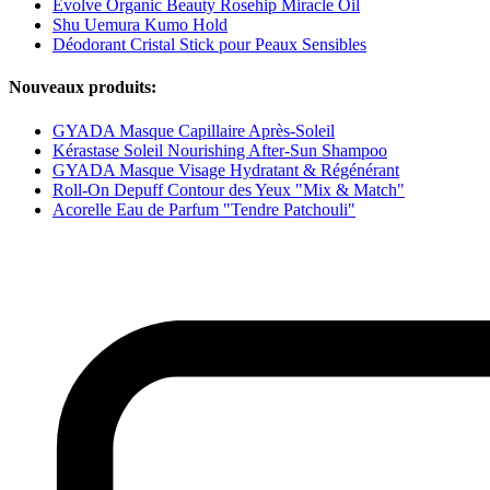
Evolve Organic Beauty Rosehip Miracle Oil
Shu Uemura Kumo Hold
Déodorant Cristal Stick pour Peaux Sensibles
Nouveaux produits:
GYADA Masque Capillaire Après-Soleil
Kérastase Soleil Nourishing After-Sun Shampoo
GYADA Masque Visage Hydratant & Régénérant
Roll-On Depuff Contour des Yeux "Mix & Match"
Acorelle Eau de Parfum "Tendre Patchouli"