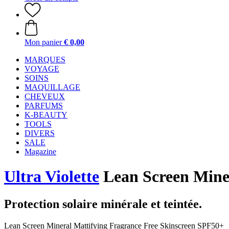
Mon panier
€ 0,00
MARQUES
VOYAGE
SOINS
MAQUILLAGE
CHEVEUX
PARFUMS
K-BEAUTY
TOOLS
DIVERS
SALE
Magazine
Ultra Violette
Lean Screen Miner
Protection solaire minérale et teintée.
Lean Screen Mineral Mattifying Fragrance Free Skinscreen SPF50+