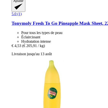
Ajouter
5.0 (1)
Tonymoly
Fresh To Go Pineapple Mask Sheet, 2
Pour tous les types de peau
Éclaircissant
Hydratation intense
€ 4,53
(€ 205,91 / kg)
Livraison jusqu'au 13 août