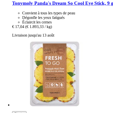
Tonymoly
Panda's Dream So Cool Eye Stick, 9 
Convient à tous les types de peau
Dégonfle les yeux fatigués
Éclaircit les cernes
€ 17,04
(€ 1.893,33 / kg)
Livraison jusqu'au 13 août