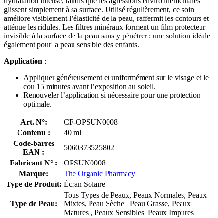
hydratation intense, tandis que les agressions environnementales
glissent simplement à sa surface. Utilisé régulièrement, ce soin
améliore visiblement l’élasticité de la peau, raffermit les contours et
atténue les ridules. Les filtres minéraux forment un film protecteur
invisible à la surface de la peau sans y pénétrer : une solution idéale
également pour la peau sensible des enfants.
Application
:
Appliquer généreusement et uniformément sur le visage et le
cou 15 minutes avant l’exposition au soleil.
Renouveler l’application si nécessaire pour une protection
optimale.
Art. N°:
CF-OPSUN0008
Contenu :
40 ml
Code-barres
5060373525802
EAN :
Fabricant N° :
OPSUN0008
Marque:
The Organic Pharmacy
Type de Produit:
Écran Solaire
Tous Types de Peaux, Peaux Normales, Peaux
Type de Peau:
Mixtes, Peau Sèche , Peau Grasse, Peaux
Matures , Peaux Sensibles, Peaux Impures