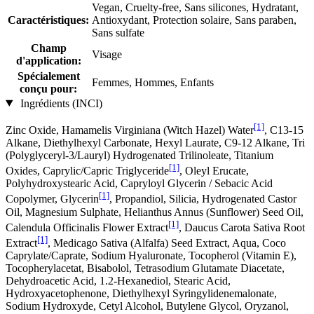
Vegan, Cruelty-free, Sans silicones, Hydratant,
Caractéristiques:
Antioxydant, Protection solaire, Sans paraben,
Sans sulfate
Champ
Visage
d'application:
Spécialement
Femmes, Hommes, Enfants
conçu pour:
Ingrédients (INCI)
[1]
Zinc Oxide, Hamamelis Virginiana (Witch Hazel) Water
, C13‐15
Alkane, Diethylhexyl Carbonate, Hexyl Laurate, C9-12 Alkane, Tri
(Polyglyceryl-3/Lauryl) Hydrogenated Trilinoleate, Titanium
[1]
Oxides, Caprylic/Capric Triglyceride
, Oleyl Erucate,
Polyhydroxystearic Acid, Capryloyl Glycerin / Sebacic Acid
[1]
Copolymer, Glycerin
, Propandiol, Silicia, Hydrogenated Castor
Oil, Magnesium Sulphate, Helianthus Annus (Sunflower) Seed Oil,
[1]
Calendula Officinalis Flower Extract
, Daucus Carota Sativa Root
[1]
Extract
, Medicago Sativa (Alfalfa) Seed Extract, Aqua, Coco
Caprylate/Caprate, Sodium Hyaluronate, Tocopherol (Vitamin E),
Tocopherylacetat, Bisabolol, Tetrasodium Glutamate Diacetate,
Dehydroacetic Acid, 1.2-Hexanediol, Stearic Acid,
Hydroxyacetophenone, Diethylhexyl Syringylidenemalonate,
Sodium Hydroxyde, Cetyl Alcohol, Butylene Glycol, Oryzanol,