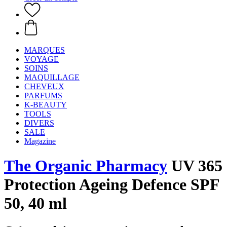
MARQUES
VOYAGE
SOINS
MAQUILLAGE
CHEVEUX
PARFUMS
K-BEAUTY
TOOLS
DIVERS
SALE
Magazine
The Organic Pharmacy
UV 365
Protection Ageing Defence SPF
50, 40 ml