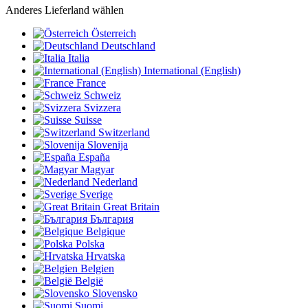
Anderes Lieferland wählen
Österreich
Deutschland
Italia
International (English)
France
Schweiz
Svizzera
Suisse
Switzerland
Slovenija
España
Magyar
Nederland
Sverige
Great Britain
България
Belgique
Polska
Hrvatska
Belgien
België
Slovensko
Suomi