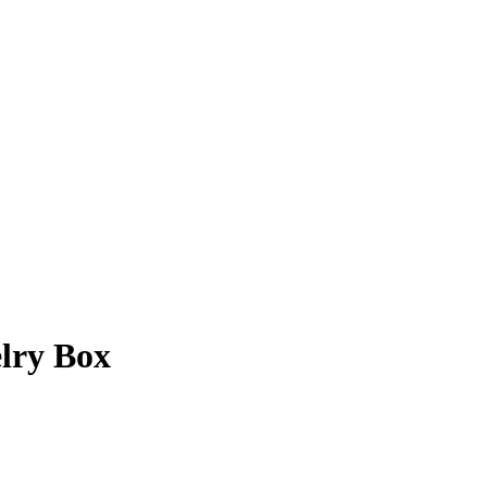
lry Box
e