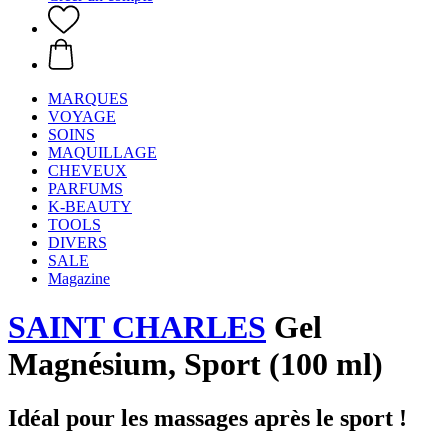
MARQUES
VOYAGE
SOINS
MAQUILLAGE
CHEVEUX
PARFUMS
K-BEAUTY
TOOLS
DIVERS
SALE
Magazine
SAINT CHARLES
Gel
Magnésium, Sport (100 ml)
Idéal pour les massages après le sport !