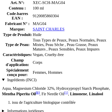
Art. N°:
XEC-SCH-MAG04
Contenu :
100 ml
Code-barres
9120085860304
EAN :
Fabricant N° :
MAG04
Marque:
SAINT CHARLES
Type de Produit:
Huile
Tous Types de Peaux, Peaux Normales, Peaux
Type de Peau:
Mixtes, Peau Sèche , Peau Grasse, Peaux
Matures , Peaux Sensibles, Peaux Impures
Caractéristiques:
Vegan, Cruelty-free
Champ
Corps
d'application:
Spécialement
Femmes, Hommes
conçu pour:
Ingrédients (INCI)
Aqua, Magnesium Chloride 32%, Hydroxypropyl Starch Phosphate,
[1]
[1]
Mentha Piperita Oil
, Fir Needle Oil
,
Limonene
,
Linalool
issu de l'agriculture biologique contrôlée
Informations juridiques