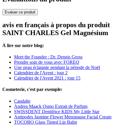
Evaluer ce produit
avis en français à propos du produit
SAINT CHARLES Gel Magnésium
À lire sur notre blog:
Meet the Founder : Dr. Dennis Gross
Prendre soin de vous avec FOREO
Une peau éclatante pendant la période de Noël
Calendrier de l'Avent : jour 2
Calendrier de l'Avent 2021 : jour 15
Cosmeterie, c'est par exemple:
Caudalie
Andrea Maack Osmo Extrait de Parfum
SWISSDENT Dentifrice KIDS My Little Star
Antipodes Jasmine Flower Menopause Facial Cream
TOCOBO Glass Tinted Lip Balm