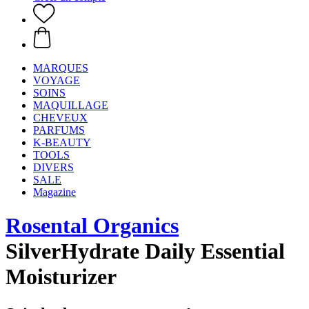
MARQUES
VOYAGE
SOINS
MAQUILLAGE
CHEVEUX
PARFUMS
K-BEAUTY
TOOLS
DIVERS
SALE
Magazine
Rosental Organics
SilverHydrate Daily Essential
Moisturizer