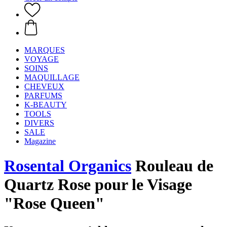
MARQUES
VOYAGE
SOINS
MAQUILLAGE
CHEVEUX
PARFUMS
K-BEAUTY
TOOLS
DIVERS
SALE
Magazine
Rosental Organics
Rouleau de
Quartz Rose pour le Visage
"Rose Queen"