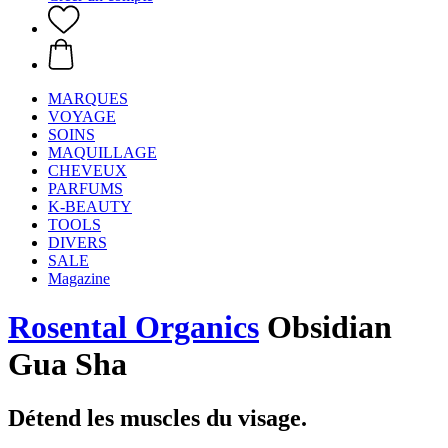
MARQUES
VOYAGE
SOINS
MAQUILLAGE
CHEVEUX
PARFUMS
K-BEAUTY
TOOLS
DIVERS
SALE
Magazine
Rosental Organics
Obsidian
Gua Sha
Détend les muscles du visage.