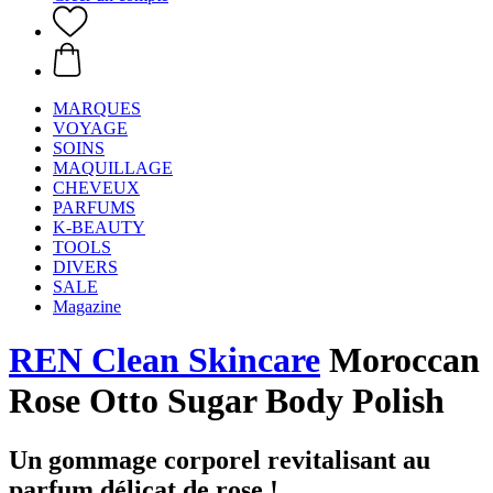
MARQUES
VOYAGE
SOINS
MAQUILLAGE
CHEVEUX
PARFUMS
K-BEAUTY
TOOLS
DIVERS
SALE
Magazine
REN Clean Skincare
Moroccan
Rose Otto Sugar Body Polish
Un gommage corporel revitalisant au
parfum délicat de rose !