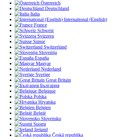
Österreich
Deutschland
Italia
International (English)
France
Schweiz
Svizzera
Suisse
Switzerland
Slovenija
España
Magyar
Nederland
Sverige
Great Britain
България
Belgique
Polska
Hrvatska
Belgien
België
Slovensko
Suomi
Ireland
Česká republika