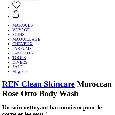
MARQUES
VOYAGE
SOINS
MAQUILLAGE
CHEVEUX
PARFUMS
K-BEAUTY
TOOLS
DIVERS
SALE
Magazine
REN Clean Skincare
Moroccan
Rose Otto Body Wash
Un soin nettoyant harmonieux pour le
corps et les sens !