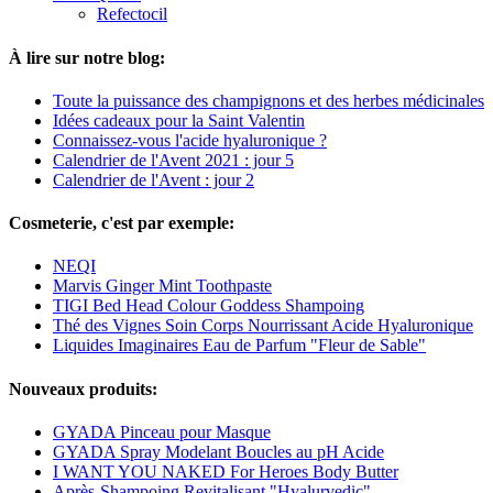
Refectocil
À lire sur notre blog:
Toute la puissance des champignons et des herbes médicinales
Idées cadeaux pour la Saint Valentin
Connaissez-vous l'acide hyaluronique ?
Calendrier de l'Avent 2021 : jour 5
Calendrier de l'Avent : jour 2
Cosmeterie, c'est par exemple:
NEQI
Marvis Ginger Mint Toothpaste
TIGI Bed Head Colour Goddess Shampoing
Thé des Vignes Soin Corps Nourrissant Acide Hyaluronique
Liquides Imaginaires Eau de Parfum "Fleur de Sable"
Nouveaux produits:
GYADA Pinceau pour Masque
GYADA Spray Modelant Boucles au pH Acide
I WANT YOU NAKED For Heroes Body Butter
Après-Shampoing Revitalisant "Hyalurvedic"