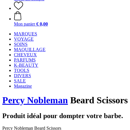
Mon panier
€ 0,00
MARQUES
VOYAGE
SOINS
MAQUILLAGE
CHEVEUX
PARFUMS
K-BEAUTY
TOOLS
DIVERS
SALE
Magazine
Percy Nobleman
Beard Scissors
Produit idéal pour dompter votre barbe.
Percy Nobleman Beard Scissors