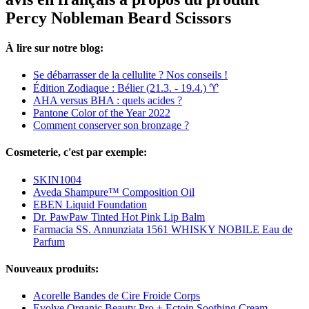
Percy Nobleman Beard Scissors
À lire sur notre blog:
Se débarrasser de la cellulite ? Nos conseils !
Édition Zodiaque : Bélier (21.3. - 19.4.) ♈︎
AHA versus BHA : quels acides ?
Pantone Color of the Year 2022
Comment conserver son bronzage ?
Cosmeterie, c'est par exemple:
SKIN1004
Aveda Shampure™ Composition Oil
EBEN Liquid Foundation
Dr. PawPaw Tinted Hot Pink Lip Balm
Farmacia SS. Annunziata 1561 WHISKY NOBILE Eau de
Parfum
Nouveaux produits:
Acorelle Bandes de Cire Froide Corps
Evolve Organic Beauty Pro + Ectoin Soothing Cream