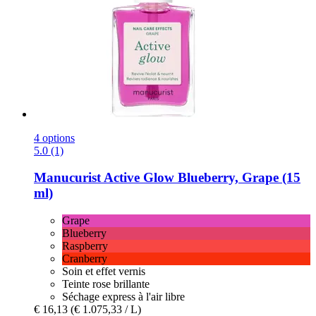
4 options
5.0 (1)
Manucurist
Active Glow Blueberry, Grape (15
ml)
Grape
Blueberry
Raspberry
Cranberry
Soin et effet vernis
Teinte rose brillante
Séchage express à l'air libre
€ 16,13
(€ 1.075,33 / L)