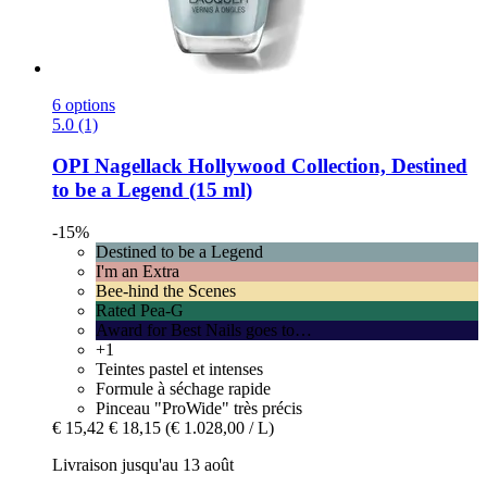
6 options
5.0 (1)
OPI
Nagellack Hollywood Collection, Destined
to be a Legend (15 ml)
-15%
Destined to be a Legend
I'm an Extra
Bee-hind the Scenes
Rated Pea-G
Award for Best Nails goes to…
+1
Teintes pastel et intenses
Formule à séchage rapide
Pinceau "ProWide" très précis
€ 15,42
€ 18,15
(€ 1.028,00 / L)
Livraison jusqu'au 13 août