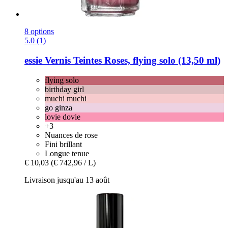
8 options
5.0 (1)
essie
Vernis Teintes Roses, flying solo (13,50 ml)
flying solo
birthday girl
muchi muchi
go ginza
lovie dovie
+3
Nuances de rose
Fini brillant
Longue tenue
€ 10,03
(€ 742,96 / L)
Livraison jusqu'au 13 août