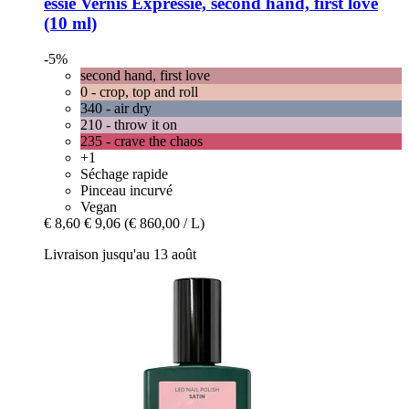
essie
Vernis Expressie, second hand, first love
(10 ml)
-5%
second hand, first love
0 - crop, top and roll
340 - air dry
210 - throw it on
235 - crave the chaos
+1
Séchage rapide
Pinceau incurvé
Vegan
€ 8,60
€ 9,06
(€ 860,00 / L)
Livraison jusqu'au 13 août