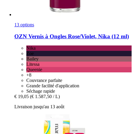
13 options
OZN
Vernis à Ongles Rose/Violet, Nika (12 ml)
Nika
Zoe
Bailey
Litessa
Queenie
+8
Couvrance parfaite
Grande facilité d'application
Séchage rapide
€ 19,05
(€ 1.587,50 / L)
Livraison jusqu'au 13 août