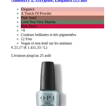
Elegance
A Touch Of Powder
Pink Sand
Love You Very Matcha
Pink Berry
+9
Couleurs brillantes et très pigmentées
12 Free
Vegan et non testé sur les animaux
€ 21,17
(€ 1.411,33 / L)
Livraison jusqu'au 25 août