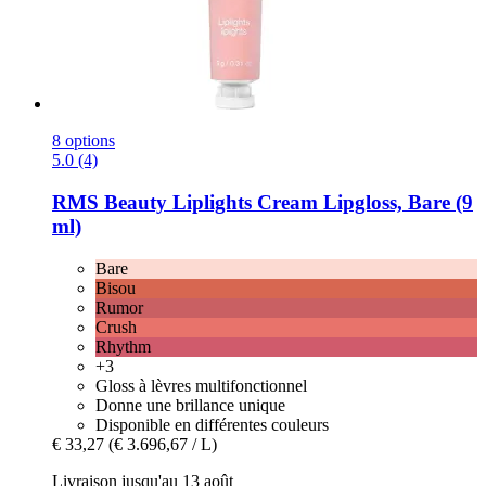
8 options
5.0 (4)
RMS Beauty
Liplights Cream Lipgloss, Bare (9
ml)
Bare
Bisou
Rumor
Crush
Rhythm
+3
Gloss à lèvres multifonctionnel
Donne une brillance unique
Disponible en différentes couleurs
€ 33,27
(€ 3.696,67 / L)
Livraison jusqu'au 13 août