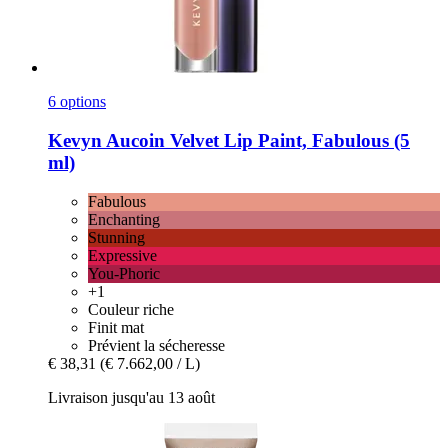
6 options
Kevyn Aucoin
Velvet Lip Paint, Fabulous (5
ml)
Fabulous
Enchanting
Stunning
Expressive
You-Phoric
+1
Couleur riche
Finit mat
Prévient la sécheresse
€ 38,31
(€ 7.662,00 / L)
Livraison jusqu'au 13 août