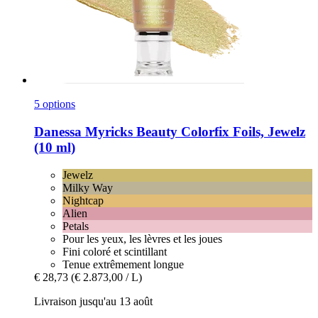
5 options
Danessa Myricks Beauty
Colorfix Foils, Jewelz
(10 ml)
Jewelz
Milky Way
Nightcap
Alien
Petals
Pour les yeux, les lèvres et les joues
Fini coloré et scintillant
Tenue extrêmement longue
€ 28,73
(€ 2.873,00 / L)
Livraison jusqu'au 13 août