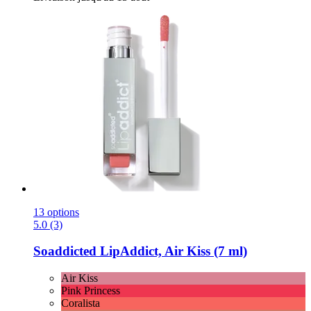
13 options
5.0 (3)
Soaddicted
LipAddict, Air Kiss (7 ml)
Air Kiss
Pink Princess
Coralista