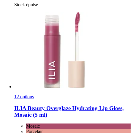
Stock épuisé
12 options
ILIA Beauty
Overglaze Hydrating Lip Gloss,
Mosaic (5 ml)
Mosaic
Porcelain