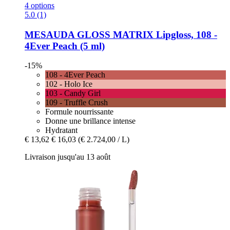
4 options
5.0 (1)
MESAUDA
GLOSS MATRIX Lipgloss, 108 -​
4Ever Peach (5 ml)
-15%
108 - 4Ever Peach
102 - Holo Ice
103 - Candy Girl
109 - Truffle Crush
Formule nourrissante
Donne une brillance intense
Hydratant
€ 13,62
€ 16,03
(€ 2.724,00 / L)
Livraison jusqu'au 13 août