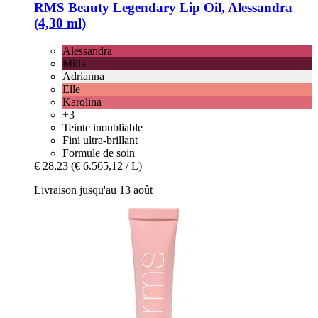
RMS Beauty
Legendary Lip Oil, Alessandra
(4,30 ml)
Alessandra
Milla
Adrianna
Elle
Karolina
+3
Teinte inoubliable
Fini ultra-brillant
Formule de soin
€ 28,23
(€ 6.565,12 / L)
Livraison jusqu'au 13 août