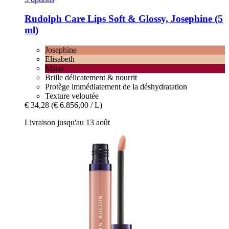
Rudolph Care
Lips Soft & Glossy, Josephine (5
ml)
Josephine
Elisabeth
Marie
Brille délicatement & nourrit
Protège immédiatement de la déshydratation
Texture veloutée
€ 34,28
(€ 6.856,00 / L)
Livraison jusqu'au 13 août