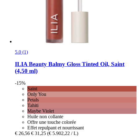
5.0 (1)
ILIA Beauty
Balmy Gloss Tinted Oil, Saint
(4,50 ml)
-15%
Saint
Only You
Petals
Tahiti
Maybe Violet
Huile non collante
Offre une touche colorée
Effet repulpant et nourrissant
€ 26,56
€ 31,25
(€ 5.902,22 / L)