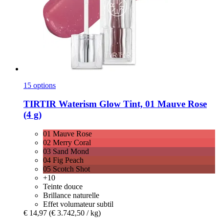
15 options
TIRTIR
Waterism Glow Tint, 01 Mauve Rose
(4 g)
01 Mauve Rose
02 Merry Coral
03 Sand Mond
04 Fig Peach
05 Scotch Shot
+10
Teinte douce
Brillance naturelle
Effet volumateur subtil
€ 14,97
(€ 3.742,50 / kg)