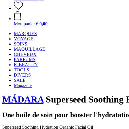
Mon panier
€ 0,00
MARQUES
VOYAGE
SOINS
MAQUILLAGE
CHEVEUX
PARFUMS
K-BEAUTY
TOOLS
DIVERS
SALE
Magazine
MÁDARA
Superseed Soothing H
Une huile de soin pour booster l'hydratation,
Superseed Soothing Hydration Organic Facial Oil