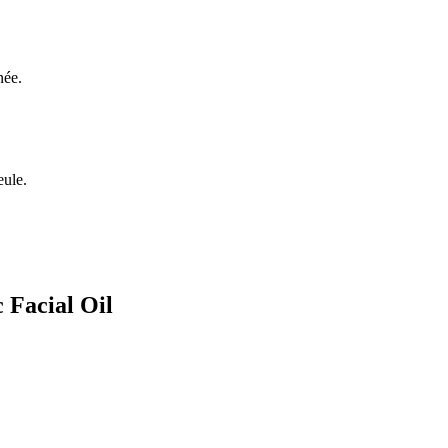
née.
eule.
 Facial Oil