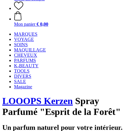
Mon panier
€ 0,00
MARQUES
VOYAGE
SOINS
MAQUILLAGE
CHEVEUX
PARFUMS
K-BEAUTY
TOOLS
DIVERS
SALE
Magazine
LOOOPS Kerzen
Spray
Parfumé "Esprit de la Forêt"
Un parfum naturel pour votre intérieur.