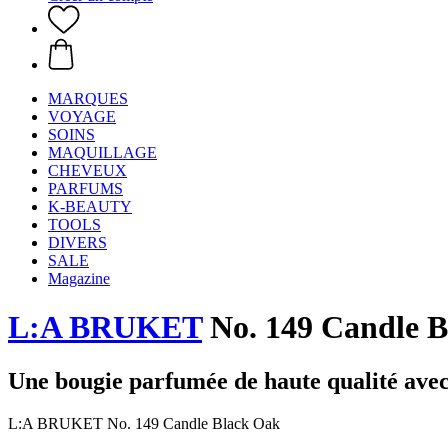
MARQUES
VOYAGE
SOINS
MAQUILLAGE
CHEVEUX
PARFUMS
K-BEAUTY
TOOLS
DIVERS
SALE
Magazine
L:A BRUKET
No. 149 Candle 
Une bougie parfumée de haute qualité avec 
L:A BRUKET No. 149 Candle Black Oak