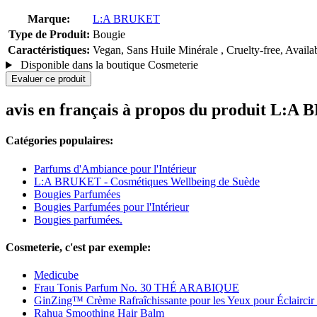
Marque:
L:A BRUKET
Type de Produit:
Bougie
Caractéristiques:
Vegan, Sans Huile Minérale , Cruelty-free, Availa
Disponible dans la boutique Cosmeterie
Evaluer ce produit
avis en français à propos du produit L:
Catégories populaires:
Parfums d'Ambiance pour l'Intérieur
L:A BRUKET - Cosmétiques Wellbeing de Suède
Bougies Parfumées
Bougies Parfumées pour l'Intérieur
Bougies parfumées.
Cosmeterie, c'est par exemple:
Medicube
Frau Tonis Parfum No. 30 THÉ ARABIQUE
GinZing™ Crème Rafraîchissante pour les Yeux pour Éclaircir 
Rahua Smoothing Hair Balm