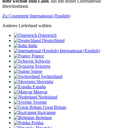
Bitte wechsle zum Land
, das mit deiner Lieferadresse
übereinstimmt.
Zu Cosmeterie International (English)
Anderes Lieferland wählen
Österreich
Deutschland
Italia
International (English)
France
Schweiz
Svizzera
Suisse
Switzerland
Slovenija
España
Magyar
Nederland
Sverige
Great Britain
България
Belgique
Polska
Hrvatska