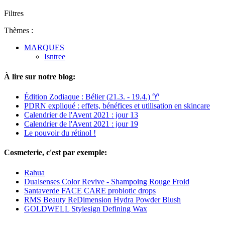
Filtres
Thèmes :
MARQUES
Isntree
À lire sur notre blog:
Édition Zodiaque : Bélier (21.3. - 19.4.) ♈︎
PDRN expliqué : effets, bénéfices et utilisation en skincare
Calendrier de l'Avent 2021 : jour 13
Calendrier de l'Avent 2021 : jour 19
Le pouvoir du rétinol !
Cosmeterie, c'est par exemple:
Rahua
Dualsenses Color Revive - Shampoing Rouge Froid
Santaverde FACE CARE probiotic drops
RMS Beauty ReDimension Hydra Powder Blush
GOLDWELL Stylesign Defining Wax