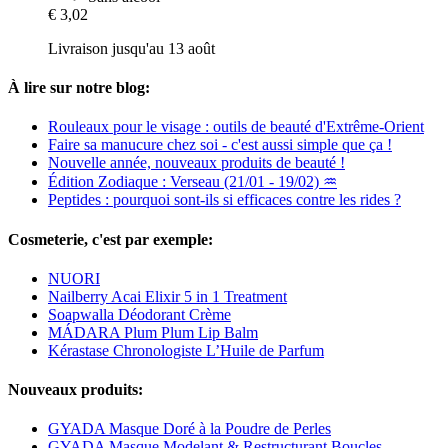
€ 3,02
Livraison jusqu'au 13 août
À lire sur notre blog:
Rouleaux pour le visage : outils de beauté d'Extrême-Orient
Faire sa manucure chez soi - c'est aussi simple que ça !
Nouvelle année, nouveaux produits de beauté !
Édition Zodiaque : Verseau (21/01 - 19/02) ♒
Peptides : pourquoi sont-ils si efficaces contre les rides ?
Cosmeterie, c'est par exemple:
NUORI
Nailberry Acai Elixir 5 in 1 Treatment
Soapwalla Déodorant Crème
MÁDARA Plum Plum Lip Balm
Kérastase Chronologiste L’Huile de Parfum
Nouveaux produits:
GYADA Masque Doré à la Poudre de Perles
GYADA Masque Modelant & Restructurant Boucles