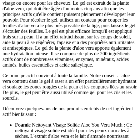
visage ou encore pour les cheveux. Le gel est extrait de la plante
d'aloe vera, qui doit être âgée d'au moins cinq ans afin que les
principes actifs qu'elle contient puissent pleinement développer leur
pouvoir. Pour récolter le gel, utilisez un couteau pour couper les
feuilles d'aloe vera le plus près possible de la tige, puis laissez le gel
s'écouler des feuilles. Le gel est plus efficace lorsqu'il est appliqué
frais sur la peau. Il a un effet rafraîchissant sur les coups de soleil,
aide la peau à se régénérer, l'apaise et a des propriétés anti-irritantes
et antiseptiques. Le gel de la plante d'aloe vera apporte également
une hydratation intense. Il se compose de plus de 200 ingrédients
actifs dont de nombreuses vitamines, enzymes, minéraux, acides
aminés, huiles essentielles et acide salicylique.
Ce principe actif convient à toute la famille. Notre conseil : l'aloe
vera contenu dans le gel à raser a un effet particulièrement hydratant
et soulage les zones rougies de la peau et les coupures liées au rasoir.
De plus, le gel peut être aussi utilisé comme gel pour les cils et les
sourcils.
Découvrez quelques-uns de nos produits enrichis de cet ingrédient
actif bienfaisant :
Foamie
Nettoyant Visage Solide Aloe You Vera Much : Ce
nettoyant visage solide est idéal pour les peaux normales à
sèches. L'extrait d'aloe vera et le lait d'amande nourrissant