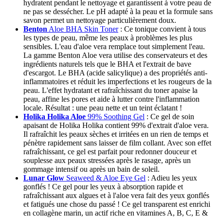
hydratent pendant le nettoyage et garantissent à votre peau de
ne pas se dessécher. Le pH adapté à la peau et la formule sans
savon permet un nettoyage particulièrement doux.
Benton
Aloe BHA Skin Toner
: Ce tonique convient à tous
les types de peau, même les peaux à problèmes les plus
sensibles. L'eau d'aloe vera remplace tout simplement l'eau.
La gamme Benton Aloe vera utilise des conservateurs et des
ingrédients naturels tels que le BHA et l'extrait de bave
d'escargot. Le BHA (acide salicylique) a des propriétés anti-
inflammatoires et réduit les imperfections et les rougeurs de la
peau. L'effet hydratant et rafraîchissant du toner apaise la
peau, affine les pores et aide à lutter contre l'inflammation
locale. Résultat : une peau nette et un teint éclatant !
Holika Holika Aloe
99% Soothing Gel
: Ce gel de soin
apaisant de Holika Holika contient 99% d'extrait d'aloe vera.
Il rafraîchit les peaux sèches et irritées en un rien de temps et
pénètre rapidement sans laisser de film collant. Avec son effet
rafraîchissant, ce gel est parfait pour redonner douceur et
souplesse aux peaux stressées après le rasage, après un
gommage intensif ou après un bain de soleil.
Lunar Glow
Seaweed & Aloe Eye Gel
: Adieu les yeux
gonflés ! Ce gel pour les yeux à absorption rapide et
rafraîchissant aux algues et à l'aloe vera fait des yeux gonflés
et fatigués une chose du passé ! Ce gel transparent est enrichi
en collagène marin, un actif riche en vitamines A, B, C, E &