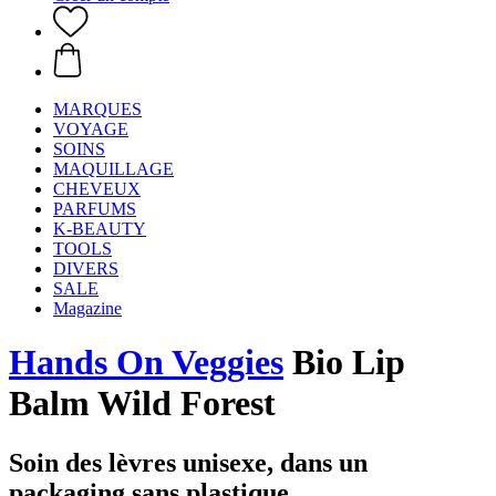
MARQUES
VOYAGE
SOINS
MAQUILLAGE
CHEVEUX
PARFUMS
K-BEAUTY
TOOLS
DIVERS
SALE
Magazine
Hands On Veggies
Bio Lip
Balm Wild Forest
Soin des lèvres unisexe, dans un
packaging sans plastique.