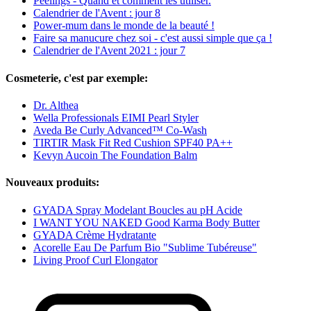
Peelings - Quand et comment les utiliser.
Calendrier de l'Avent : jour 8
Power-mum dans le monde de la beauté !
Faire sa manucure chez soi - c'est aussi simple que ça !
Calendrier de l'Avent 2021 : jour 7
Cosmeterie, c'est par exemple:
Dr. Althea
Wella Professionals EIMI Pearl Styler
Aveda Be Curly Advanced™ Co-Wash
TIRTIR Mask Fit Red Cushion SPF40 PA++
Kevyn Aucoin The Foundation Balm
Nouveaux produits:
GYADA Spray Modelant Boucles au pH Acide
I WANT YOU NAKED Good Karma Body Butter
GYADA Crème Hydratante
Acorelle Eau De Parfum Bio "Sublime Tubéreuse"
Living Proof Curl Elongator