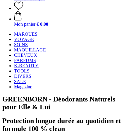
Mon panier
€ 0,00
MARQUES
VOYAGE
SOINS
MAQUILLAGE
CHEVEUX
PARFUMS
K-BEAUTY
TOOLS
DIVERS
SALE
Magazine
GREENBORN - Déodorants Naturels
pour Elle & Lui
Protection longue durée au quotidien et
formule 100 % clean