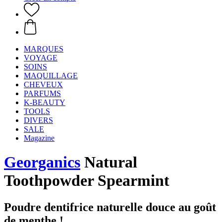
MARQUES
VOYAGE
SOINS
MAQUILLAGE
CHEVEUX
PARFUMS
K-BEAUTY
TOOLS
DIVERS
SALE
Magazine
Georganics
Natural
Toothpowder Spearmint
Poudre dentifrice naturelle douce au goût
de menthe !