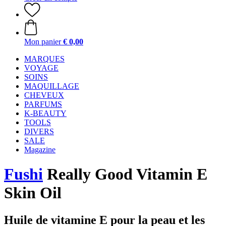
Mon panier
€ 0,00
MARQUES
VOYAGE
SOINS
MAQUILLAGE
CHEVEUX
PARFUMS
K-BEAUTY
TOOLS
DIVERS
SALE
Magazine
Fushi
Really Good Vitamin E
Skin Oil
Huile de vitamine E pour la peau et les