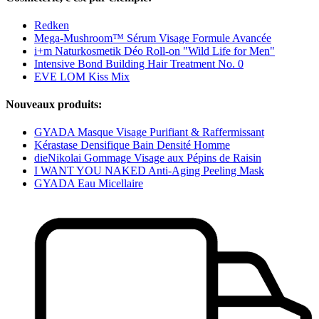
Redken
Mega-Mushroom™ Sérum Visage Formule Avancée
i+m Naturkosmetik Déo Roll-on "Wild Life for Men"
Intensive Bond Building Hair Treatment No. 0
EVE LOM Kiss Mix
Nouveaux produits:
GYADA Masque Visage Purifiant & Raffermissant
Kérastase Densifique Bain Densité Homme
dieNikolai Gommage Visage aux Pépins de Raisin
I WANT YOU NAKED Anti-Aging Peeling Mask
GYADA Eau Micellaire