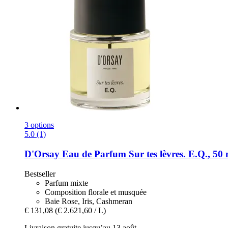
3 options
5.0 (1)
D'Orsay
Eau de Parfum Sur tes lèvres. E.Q., 50 
Bestseller
Parfum mixte
Composition florale et musquée
Baie Rose, Iris, Cashmeran
€ 131,08
(€ 2.621,60 / L)
Livraison gratuite jusqu’au 13 août