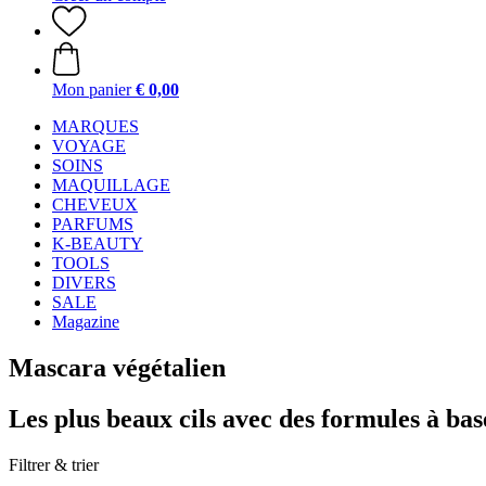
Mon panier
€ 0,00
MARQUES
VOYAGE
SOINS
MAQUILLAGE
CHEVEUX
PARFUMS
K-BEAUTY
TOOLS
DIVERS
SALE
Magazine
Mascara végétalien
Les plus beaux cils avec des formules à bas
Filtrer & trier