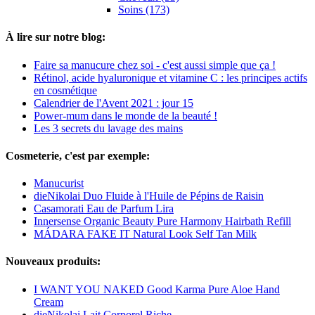
Soins (173)
À lire sur notre blog:
Faire sa manucure chez soi - c'est aussi simple que ça !
Rétinol, acide hyaluronique et vitamine C : les principes actifs
en cosmétique
Calendrier de l'Avent 2021 : jour 15
Power-mum dans le monde de la beauté !
Les 3 secrets du lavage des mains
Cosmeterie, c'est par exemple:
Manucurist
dieNikolai Duo Fluide à l'Huile de Pépins de Raisin
Casamorati Eau de Parfum Lira
Innersense Organic Beauty Pure Harmony Hairbath Refill
MÁDARA FAKE IT Natural Look Self Tan Milk
Nouveaux produits:
I WANT YOU NAKED Good Karma Pure Aloe Hand
Cream
dieNikolai Lait Corporel Riche