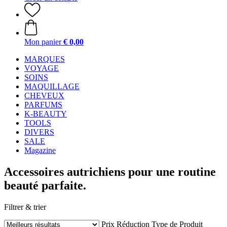
Mon panier
€ 0,00
MARQUES
VOYAGE
SOINS
MAQUILLAGE
CHEVEUX
PARFUMS
K-BEAUTY
TOOLS
DIVERS
SALE
Magazine
Accessoires autrichiens pour une routine
beauté parfaite.
Filtrer & trier
Prix
Réduction
Type de Produit