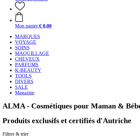
Mon panier
€ 0,00
MARQUES
VOYAGE
SOINS
MAQUILLAGE
CHEVEUX
PARFUMS
K-BEAUTY
TOOLS
DIVERS
SALE
Magazine
ALMA - Cosmétiques pour Maman & Béb
Produits exclusifs et certifiés d'Autriche
Filtrer & trier