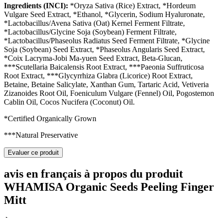
Ingredients (INCI):
*Oryza Sativa (Rice) Extract, *Hordeum
Vulgare Seed Extract, *Ethanol, *Glycerin, Sodium Hyaluronate,
*Lactobacillus/Avena Sativa (Oat) Kernel Ferment Filtrate,
*Lactobacillus/Glycine Soja (Soybean) Ferment Filtrate,
*Lactobacillus/Phaseolus Radiatus Seed Ferment Filtrate, *Glycine
Soja (Soybean) Seed Extract, *Phaseolus Angularis Seed Extract,
*Coix Lacryma-Jobi Ma-yuen Seed Extract, Beta-Glucan,
***Scutellaria Baicalensis Root Extract, ***Paeonia Suffruticosa
Root Extract, ***Glycyrrhiza Glabra (Licorice) Root Extract,
Betaine, Betaine Salicylate, Xanthan Gum, Tartaric Acid, Vetiveria
Zizanoides Root Oil, Foeniculum Vulgare (Fennel) Oil, Pogostemon
Cablin Oil, Cocos Nucifera (Coconut) Oil.
*Certified Organically Grown
***Natural Preservative
Evaluer ce produit
avis en français à propos du produit
WHAMISA Organic Seeds Peeling Finger
Mitt