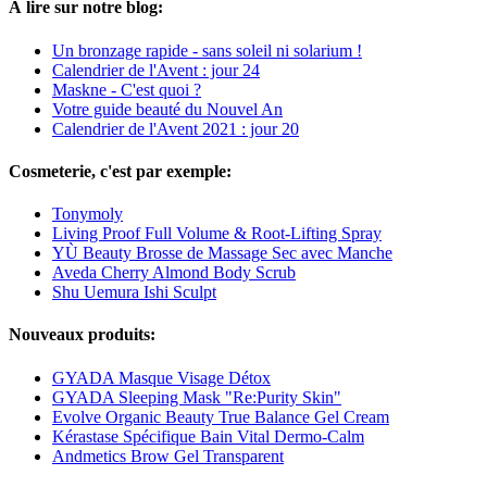
À lire sur notre blog:
Un bronzage rapide - sans soleil ni solarium !
Calendrier de l'Avent : jour 24
Maskne - C'est quoi ?
Votre guide beauté du Nouvel An
Calendrier de l'Avent 2021 : jour 20
Cosmeterie, c'est par exemple:
Tonymoly
Living Proof Full Volume & Root-Lifting Spray
YÙ Beauty Brosse de Massage Sec avec Manche
Aveda Cherry Almond Body Scrub
Shu Uemura Ishi Sculpt
Nouveaux produits:
GYADA Masque Visage Détox
GYADA Sleeping Mask "Re:Purity Skin"
Evolve Organic Beauty True Balance Gel Cream
Kérastase Spécifique Bain Vital Dermo-Calm
Andmetics Brow Gel Transparent