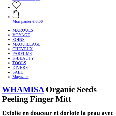
Mon panier
€ 0,00
MARQUES
VOYAGE
SOINS
MAQUILLAGE
CHEVEUX
PARFUMS
K-BEAUTY
TOOLS
DIVERS
SALE
Magazine
WHAMISA
Organic Seeds
Peeling Finger Mitt
Exfolie en douceur et dorlote la peau avec