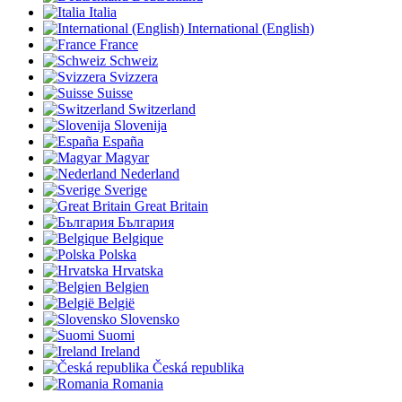
Italia
International (English)
France
Schweiz
Svizzera
Suisse
Switzerland
Slovenija
España
Magyar
Nederland
Sverige
Great Britain
България
Belgique
Polska
Hrvatska
Belgien
België
Slovensko
Suomi
Ireland
Česká republika
Romania