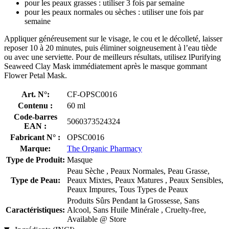
pour les peaux grasses : utiliser 3 fois par semaine
pour les peaux normales ou sèches : utiliser une fois par
semaine
Appliquer généreusement sur le visage, le cou et le décolleté, laisser
reposer 10 à 20 minutes, puis éliminer soigneusement à l’eau tiède
ou avec une serviette. Pour de meilleurs résultats, utilisez lPurifying
Seaweed Clay Mask immédiatement après le masque gommant
Flower Petal Mask.
Art. N°:
CF-OPSC0016
Contenu :
60 ml
Code-barres
5060373524324
EAN :
Fabricant N° :
OPSC0016
Marque:
The Organic Pharmacy
Type de Produit:
Masque
Peau Sèche , Peaux Normales, Peau Grasse,
Type de Peau:
Peaux Mixtes, Peaux Matures , Peaux Sensibles,
Peaux Impures, Tous Types de Peaux
Produits Sûrs Pendant la Grossesse, Sans
Caractéristiques:
Alcool, Sans Huile Minérale , Cruelty-free,
Available @ Store