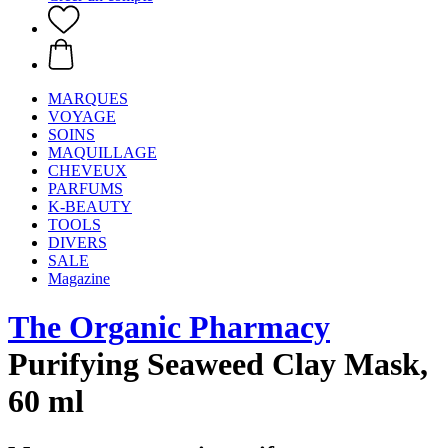
MARQUES
VOYAGE
SOINS
MAQUILLAGE
CHEVEUX
PARFUMS
K-BEAUTY
TOOLS
DIVERS
SALE
Magazine
The Organic Pharmacy
Purifying Seaweed Clay Mask,
60 ml