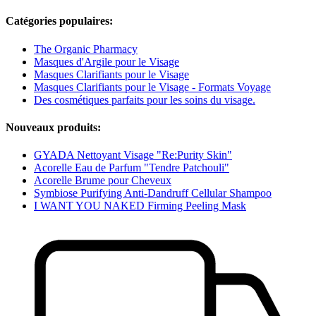
Catégories populaires:
The Organic Pharmacy
Masques d'Argile pour le Visage
Masques Clarifiants pour le Visage
Masques Clarifiants pour le Visage - Formats Voyage
Des cosmétiques parfaits pour les soins du visage.
Nouveaux produits:
GYADA Nettoyant Visage "Re:Purity Skin"
Acorelle Eau de Parfum "Tendre Patchouli"
Acorelle Brume pour Cheveux
Symbiose Purifying Anti-Dandruff Cellular Shampoo
I WANT YOU NAKED Firming Peeling Mask