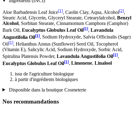
Ingrédients (INCI)
[1]
[2]
Aloe Barbadensis Leaf Juice
, Caolin Clay, Aqua, Alcohol
,
Stearic Acid, Glycerin, Glyceryl Stearate, Cetearylalcohol,
Benzyl
Alcohol
, Sorbitan Stearate, Cinnamomum Camphora (Camphor)
[1]
Bark Oil,
Eucalyptus Globulus Leaf Oil
,
Lavandula
[1]
Angustifolia Oil
, Sodium Hydroxyde, Salvia Officinalis (Sage)
[1]
Oil
, Helianthus Annus (Sunflower) Seed Oil, Tocopherol
(Vitamin E), Salicylic Acid, Sodium Hydroxyde, Sorbic Acid,
[1]
Spirulina Platensis Powder,
Lavandula Angustifolia Oil
,
[1]
Eucalyptus Globulus Leaf Oil
,
Limonene
,
Linalool
issu de l'agriculture biologique
à partir d'ingrédients biologiques
Disponible dans la boutique Cosmeterie
Nos recommandations