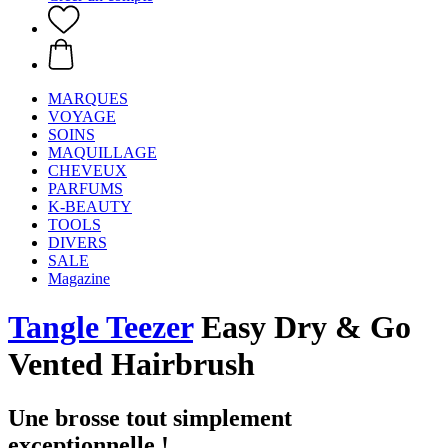
MARQUES
VOYAGE
SOINS
MAQUILLAGE
CHEVEUX
PARFUMS
K-BEAUTY
TOOLS
DIVERS
SALE
Magazine
Tangle Teezer
Easy Dry & Go
Vented Hairbrush
Une brosse tout simplement
exceptionnelle !