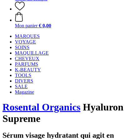
Mon panier
€ 0,00
MARQUES
VOYAGE
SOINS
MAQUILLAGE
CHEVEUX
PARFUMS
K-BEAUTY
TOOLS
DIVERS
SALE
Magazine
Rosental Organics
Hyaluron
Supreme
Sérum visage hydratant qui agit en