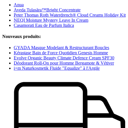
Anua
Aveda Tulasāra™Bright Concentrate
Peter Thomas Roth Waterdrench® Cloud Creams Holiday Kit
NEQI Moisture Mystery Leave In Cream
Casamorati Eau de Parfum Italica
Nouveaux produits:
GYADA Masque Modelant & Restructurant Boucles
Kérastase Bain de Force Quotidien Genesis Homme
Evolve Organic Beauty Climate Defence Cream SPF30
Déodorant Roll-On pour Homme Bergamote & Vétiver
i+m Naturkosmetik Fluide "Equalize" à l'Argile