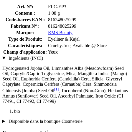
Art. N°:
FLC-EP3
Contenu :
1,08 g
Code-barres EAN :
816248025299
Fabricant N° :
816248025299
Marque:
RMS Beauty
Type de Produit:
Eyeliner & Kajal
Caractéristiques:
Cruelty-free, Available @ Store
Champ d'application:
Yeux
Ingrédients (INCI)
Hydrogenated Jojoba Oil, Limnanthes Alba (Meadowfoam) Seed
Oil, Caprylic/Capric Triglyceride, Mica, Mangifera Indica (Mango)
Seed Oil, Euphorbia Cerifera (Candelilla) Cera, Silicia, Glyceryl
Caprylate, Copernicia Cerifera (Carnauba) Cera, Simmondsia
[1]
Chinensis (Jojoba) Seed Oil
, Tocopherol (Non-Gmo), Helianthus
Annus (Sunflower) Seed Oil, Ascorbyl Palmitate, Iron Oxide (CI
77491, CI 77492, CI 77499)
bio
Disponible dans la boutique Cosmeterie