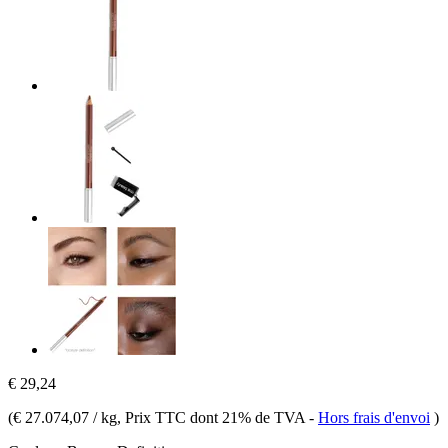
€ 29,24
(
€ 27.074,07 / kg
, Prix TTC dont 21% de TVA
-
Hors frais d'envoi
)