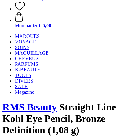
Mon panier
€ 0,00
MARQUES
VOYAGE
SOINS
MAQUILLAGE
CHEVEUX
PARFUMS
K-BEAUTY
TOOLS
DIVERS
SALE
Magazine
RMS Beauty
Straight Line
Kohl Eye Pencil, Bronze
Definition (1,08 g)