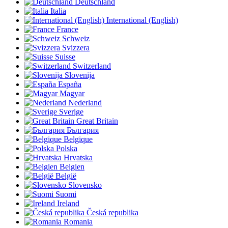
Deutschland
Italia
International (English)
France
Schweiz
Svizzera
Suisse
Switzerland
Slovenija
España
Magyar
Nederland
Sverige
Great Britain
България
Belgique
Polska
Hrvatska
Belgien
België
Slovensko
Suomi
Ireland
Česká republika
Romania