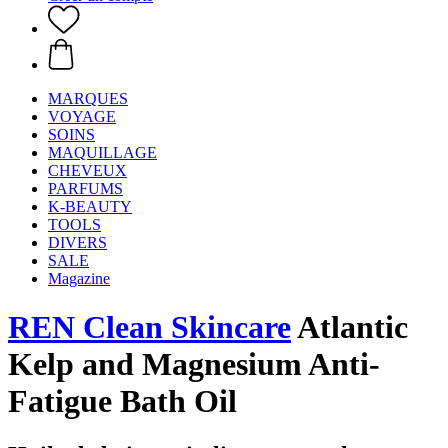
MARQUES
VOYAGE
SOINS
MAQUILLAGE
CHEVEUX
PARFUMS
K-BEAUTY
TOOLS
DIVERS
SALE
Magazine
REN Clean Skincare
Atlantic
Kelp and Magnesium Anti-
Fatigue Bath Oil