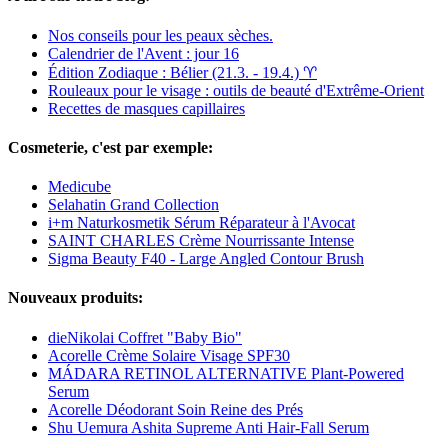
Nos conseils pour les peaux sèches.
Calendrier de l'Avent : jour 16
Édition Zodiaque : Bélier (21.3. - 19.4.) ♈︎
Rouleaux pour le visage : outils de beauté d'Extrême-Orient
Recettes de masques capillaires
Cosmeterie, c'est par exemple:
Medicube
Selahatin Grand Collection
i+m Naturkosmetik Sérum Réparateur à l'Avocat
SAINT CHARLES Crème Nourrissante Intense
Sigma Beauty F40 - Large Angled Contour Brush
Nouveaux produits:
dieNikolai Coffret "Baby Bio"
Acorelle Crème Solaire Visage SPF30
MÁDARA RETINOL ALTERNATIVE Plant-Powered
Serum
Acorelle Déodorant Soin Reine des Prés
Shu Uemura Ashita Supreme Anti Hair-Fall Serum