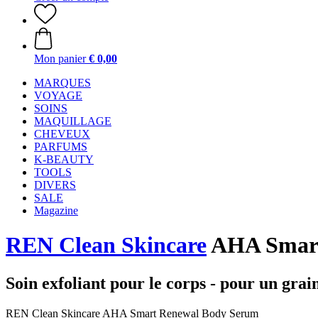
Mon panier
€ 0,00
MARQUES
VOYAGE
SOINS
MAQUILLAGE
CHEVEUX
PARFUMS
K-BEAUTY
TOOLS
DIVERS
SALE
Magazine
REN Clean Skincare
AHA Smart
Soin exfoliant pour le corps - pour un grai
REN Clean Skincare AHA Smart Renewal Body Serum