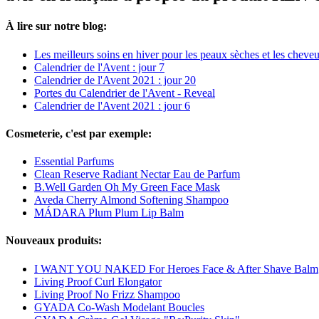
À lire sur notre blog:
Les meilleurs soins en hiver pour les peaux sèches et les cheve
Calendrier de l'Avent : jour 7
Calendrier de l'Avent 2021 : jour 20
Portes du Calendrier de l'Avent - Reveal
Calendrier de l'Avent 2021 : jour 6
Cosmeterie, c'est par exemple:
Essential Parfums
Clean Reserve Radiant Nectar Eau de Parfum
B.Well Garden Oh My Green Face Mask
Aveda Cherry Almond Softening Shampoo
MÁDARA Plum Plum Lip Balm
Nouveaux produits:
I WANT YOU NAKED For Heroes Face & After Shave Balm
Living Proof Curl Elongator
Living Proof No Frizz Shampoo
GYADA Co-Wash Modelant Boucles